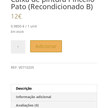
Pato (Recondicionado B)
12
€
0.9850 € / 1 unit
Em stock
Quantidade
Adicionar
de
Caixa
de
pintura
REF:
V0710205
Pincello
Pato
(Recondicionado
B)
Descrição
Informação adicional
Avaliações (0)