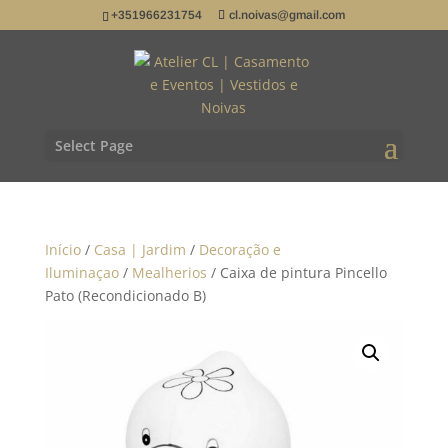
+351966231754
cl.noivas@gmail.com
Select Page
Início
/
Casa | Jardim
/
Decoração e
Iluminaçao
/
Mealherios
/ Caixa de pintura Pincello
Pato (Recondicionado B)