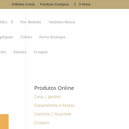
A Minha Conta
Finalizar Compras
0 Items
ldos
Por Medida
Vestidos Noiva
pliques
Cintos
Porta Alianças
atos
Estolas
Croquis
Produtos Online
Casa | Jardim
Casamentos e Festas
Cozinha | Gourmet
Croquis