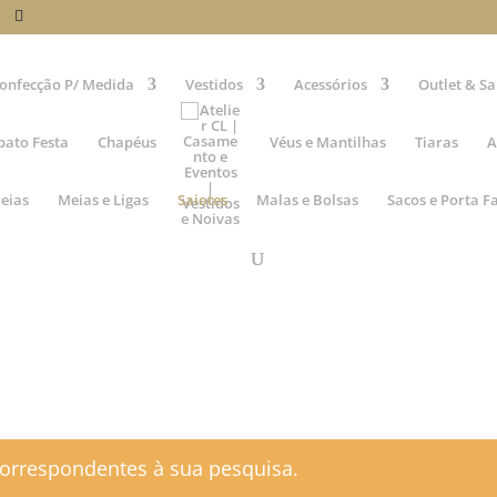
onfecção P/ Medida
Vestidos
Acessórios
Outlet & Sa
pato Festa
Chapéus
Véus e Mantilhas
Tiaras
A
eias
Meias e Ligas
Saiotes
Malas e Bolsas
Sacos e Porta F
orrespondentes à sua pesquisa.