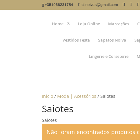
+351966231754
cl.noivas@gmail.com
Home
Loja Online
Marcações
C
Vestidos Festa
Sapatos Noiva
Sa
Lingerie e Corseterie
M
Início
/
Moda | Acessórios
/ Saiotes
Saiotes
Saiotes
Não foram encontrados produtos c