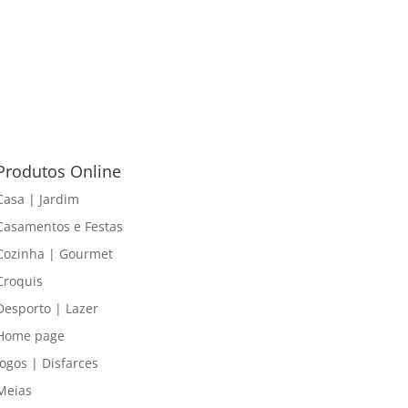
Produtos Online
Casa | Jardim
Casamentos e Festas
Cozinha | Gourmet
Croquis
Desporto | Lazer
Home page
Jogos | Disfarces
Meias