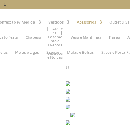
onfecção P/ Medida
Vestidos
Acessórios
Outlet & Sa
pato Festa
Chapéus
Véus e Mantilhas
Tiaras
A
eias
Meias e Ligas
Saiotes
Malas e Bolsas
Sacos e Porta F