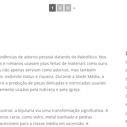
1
2
3
►
vidências de adorno pessoal datando do Paleolítico. Nos
s e romanos usavam joias feitas de materiais como ouro,
ças não apenas serviam como adornos, mas também
iais, exibindo status e riqueza. Durante a Idade Média, a
ara a produção de peças delicadas e intrincadas usando
temente usadas pela nobreza e pela igreja.
strial, a bijutaria viu uma transformação significativa. A
nos caros, como vidro, metal banhado e pedras
 acessíveis para a classe média em ascensão. A