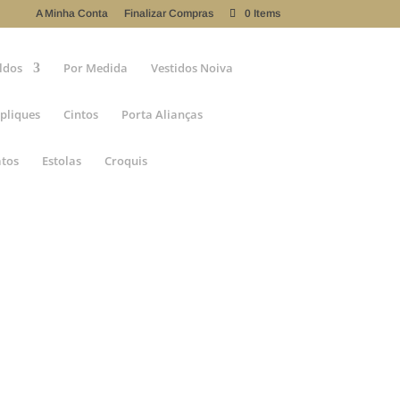
A Minha Conta
Finalizar Compras
0 Items
ldos
Por Medida
Vestidos Noiva
pliques
Cintos
Porta Alianças
atos
Estolas
Croquis