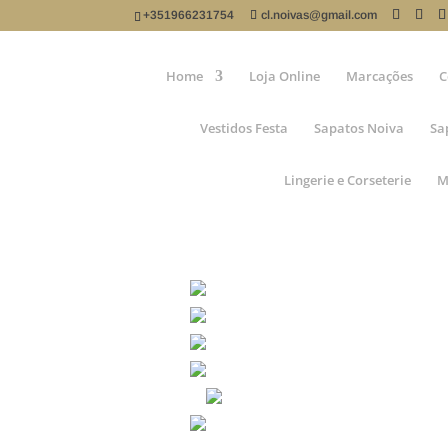
+351966231754
cl.noivas@gmail.com
Home
Loja Online
Marcações
C
Vestidos Festa
Sapatos Noiva
Sa
Lingerie e Corseterie
M