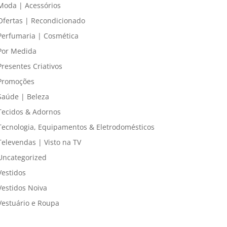
Moda | Acessórios
Ofertas | Recondicionado
Perfumaria | Cosmética
Por Medida
Presentes Criativos
Promoções
Saúde | Beleza
Tecidos & Adornos
Tecnologia, Equipamentos & Eletrodomésticos
Televendas | Visto na TV
Uncategorized
Vestidos
Vestidos Noiva
Vestuário e Roupa