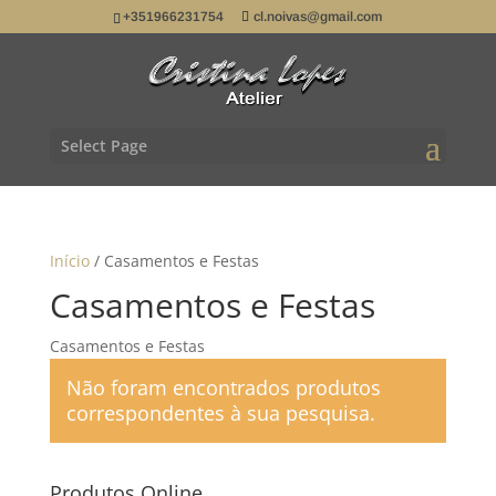
+351966231754
cl.noivas@gmail.com
Select Page
Início
/ Casamentos e Festas
Casamentos e Festas
Casamentos e Festas
Não foram encontrados produtos
correspondentes à sua pesquisa.
Produtos Online