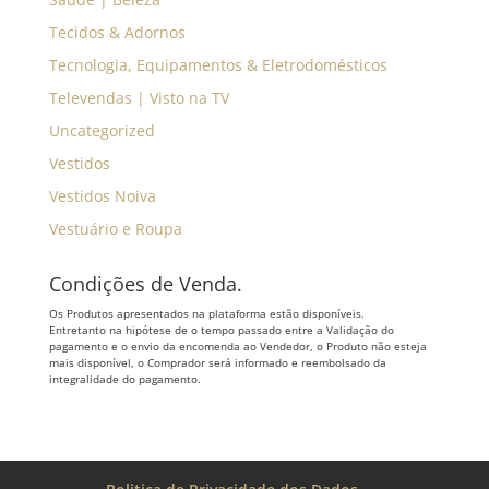
Tecidos & Adornos
Tecnologia, Equipamentos & Eletrodomésticos
Televendas | Visto na TV
Uncategorized
Vestidos
Vestidos Noiva
Vestuário e Roupa
Condições de Venda.
Os Produtos apresentados na plataforma estão disponíveis.
Entretanto na hipótese de o tempo passado entre a Validação do
pagamento e o envio da encomenda ao Vendedor, o Produto não esteja
mais disponível, o Comprador será informado e reembolsado da
integralidade do pagamento.