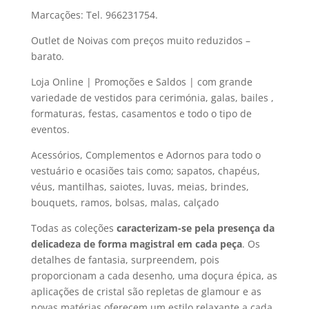
Marcações: Tel. 966231754.
Outlet de Noivas com preços muito reduzidos –
barato.
Loja Online | Promoções e Saldos | com grande
variedade de vestidos para cerimónia, galas, bailes ,
formaturas, festas, casamentos e todo o tipo de
eventos.
Acessórios, Complementos e Adornos para todo o
vestuário e ocasiões tais como; sapatos, chapéus,
véus, mantilhas, saiotes, luvas, meias, brindes,
bouquets, ramos, bolsas, malas, calçado
Todas as coleções
caracterizam-se pela presença da
delicadeza de forma magistral em cada peça
. Os
detalhes de fantasia, surpreendem, pois
proporcionam a cada desenho, uma doçura épica, as
aplicações de cristal são repletas de glamour e as
novas matérias oferecem um estilo relaxante a cada