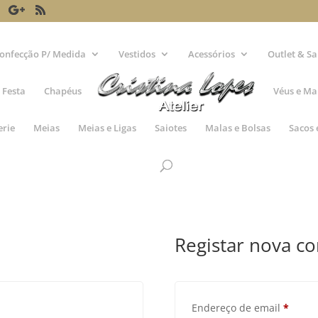
onfecção P/ Medida
Vestidos
Acessórios
Outlet & Sa
 Festa
Chapéus
Véus e Ma
erie
Meias
Meias e Ligas
Saiotes
Malas e Bolsas
Sacos 
Registar nova co
Obriga
Endereço de email
*