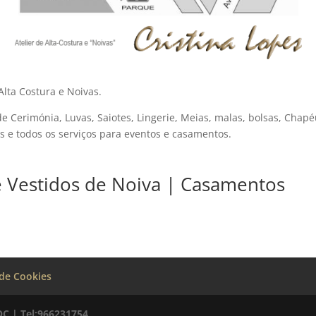
Alta Costura e Noivas.
e Cerimónia, Luvas, Saiotes, Lingerie, Meias, malas, bolsas, Chapéu
s e todos os serviços para eventos e casamentos.
de Vestidos de Noiva | Casamentos
 de Cookies
OC | Tel:966231754