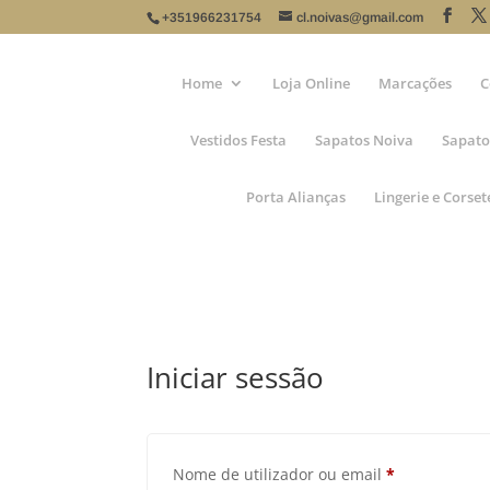
+351966231754
cl.noivas@gmail.com
Home
Loja Online
Marcações
C
Vestidos Festa
Sapatos Noiva
Sapato
Porta Alianças
Lingerie e Corset
Iniciar sessão
Obrigatório
Nome de utilizador ou email
*