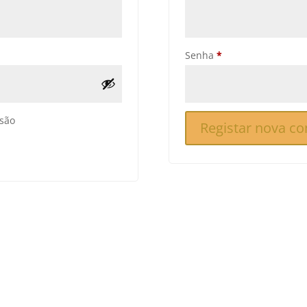
Obrigatório
Senha
*
são
Registar nova co