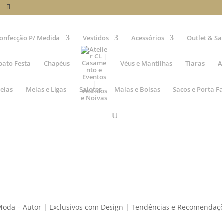
onfecção P/ Medida
Vestidos
Acessórios
Outlet & Sa
pato Festa
Chapéus
Véus e Mantilhas
Tiaras
A
eias
Meias e Ligas
Saiotes
Malas e Bolsas
Sacos e Porta F
 Moda – Autor | Exclusivos com Design | Tendências e Recomendaç