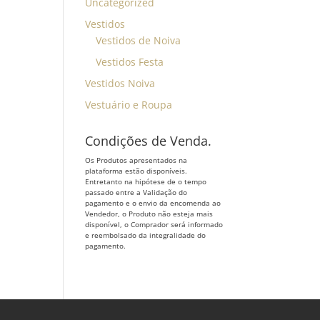
Uncategorized
Vestidos
Vestidos de Noiva
Vestidos Festa
Vestidos Noiva
Vestuário e Roupa
Condições de Venda.
Os Produtos apresentados na
plataforma estão disponíveis.
Entretanto na hipótese de o tempo
passado entre a Validação do
pagamento e o envio da encomenda ao
Vendedor, o Produto não esteja mais
disponível, o Comprador será informado
e reembolsado da integralidade do
pagamento.