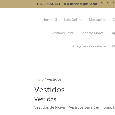
+351966231754
cl.noivas@gmail.com
Home
Loja Online
Marcações
C
Vestidos Festa
Sapatos Noiva
Sa
Lingerie e Corseterie
M
Início
/ Vestidos
Vestidos
Vestidos
Vestidos de Noiva | Vestidos para Cerimónia.