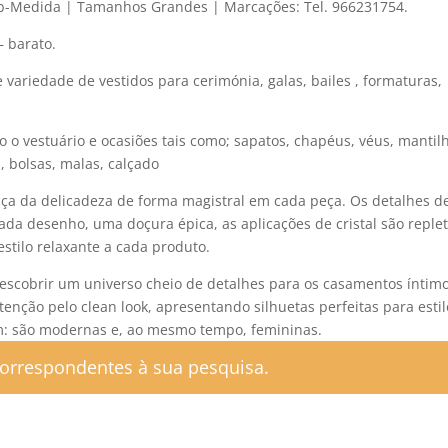
ob-Medida | Tamanhos Grandes | Marcações: Tel. 966231754.
– barato.
variedade de vestidos para cerimónia, galas, bailes , formaturas,
o vestuário e ocasiões tais como; sapatos, chapéus, véus, mantil
, bolsas, malas, calçado
nça da delicadeza de forma magistral em cada peça. Os detalhes d
da desenho, uma doçura épica, as aplicações de cristal são reple
stilo relaxante a cada produto.
descobrir um universo cheio de detalhes para os casamentos íntimo
enção pelo clean look, apresentando silhuetas perfeitas para estil
m: são modernas e, ao mesmo tempo, femininas.
orrespondentes à sua pesquisa.