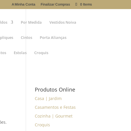
A Minha Conta
Finalizar Compras
0 Items
ldos
Por Medida
Vestidos Noiva
pliques
Cintos
Porta Alianças
atos
Estolas
Croquis
Produtos Online
Casa | Jardim
Casamentos e Festas
Cozinha | Gourmet
ões.
Croquis