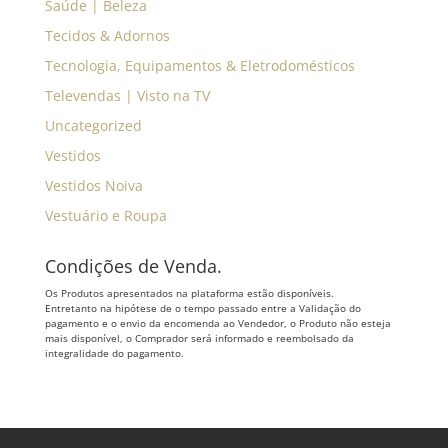
Saúde | Beleza
Tecidos & Adornos
Tecnologia, Equipamentos & Eletrodomésticos
Televendas | Visto na TV
Uncategorized
Vestidos
Vestidos Noiva
Vestuário e Roupa
Condições de Venda.
Os Produtos apresentados na plataforma estão disponíveis.
Entretanto na hipótese de o tempo passado entre a Validação do
pagamento e o envio da encomenda ao Vendedor, o Produto não esteja
mais disponível, o Comprador será informado e reembolsado da
integralidade do pagamento.