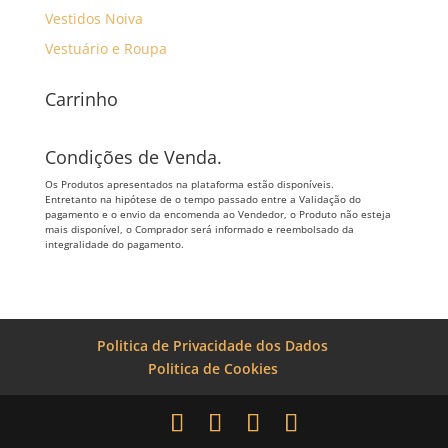
Vestidos Noiva
Vestuário e Roupa
Carrinho
Condições de Venda.
Os Produtos apresentados na plataforma estão disponíveis.
Entretanto na hipótese de o tempo passado entre a Validação do
pagamento e o envio da encomenda ao Vendedor, o Produto não esteja
mais disponível, o Comprador será informado e reembolsado da
integralidade do pagamento.
Politica de Privacidade dos Dados
Politica de Cookies