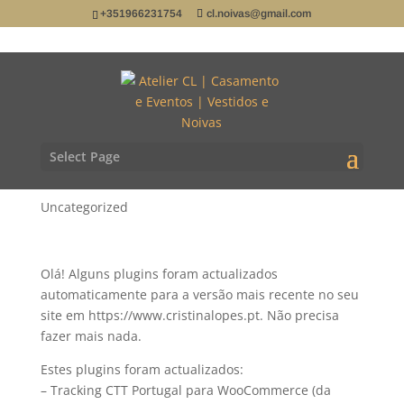
+351966231754
cl.noivas@gmail.com
[Atelier CL | Casamento
e Eventos | Vestidos e
Noivas] Alguns plugins
foram actualizados
Select Page
automaticamente
Uncategorized
Olá! Alguns plugins foram actualizados
automaticamente para a versão mais recente no seu
site em https://www.cristinalopes.pt. Não precisa
fazer mais nada.
Estes plugins foram actualizados:
– Tracking CTT Portugal para WooCommerce (da