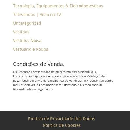
Tecnologia, Equipamentos & Eletrodomésticos
Televendas | Visto na TV
Uncategorized
Vestidos
Vestidos Noiva
Vestuário e Roupa
Condições de Venda.
Os Produtos apresentados na plataforma estão disponíveis.
Entretanto na hipótese de o tempo passado entre a Validação do
pagamento e o envio da encomenda ao Vendedor, o Produto não esteja
mais disponível, o Comprador será informado e reembolsado da
integralidade do pagamento.
Politica de Privacidade dos Dados
Politica de Cookies