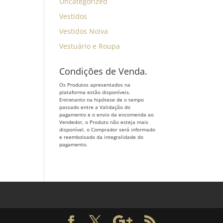
Uncategorized
Vestidos
Vestidos Noiva
Vestuário e Roupa
Condições de Venda.
Os Produtos apresentados na
plataforma estão disponíveis.
Entretanto na hipótese de o tempo
passado entre a Validação do
pagamento e o envio da encomenda ao
Vendedor, o Produto não esteja mais
disponível, o Comprador será informado
e reembolsado da integralidade do
pagamento.