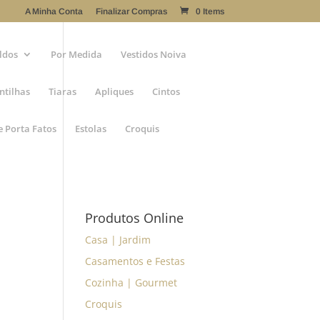
A Minha Conta
Finalizar Compras
0 Items
ldos
Por Medida
Vestidos Noiva
ntilhas
Tiaras
Apliques
Cintos
e Porta Fatos
Estolas
Croquis
Produtos Online
Casa | Jardim
Casamentos e Festas
Cozinha | Gourmet
Croquis