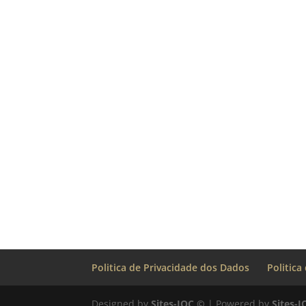
Politica de Privacidade dos Dados
Politica
Designed by
Sites-IOC ©
| Powered by
Sites-I