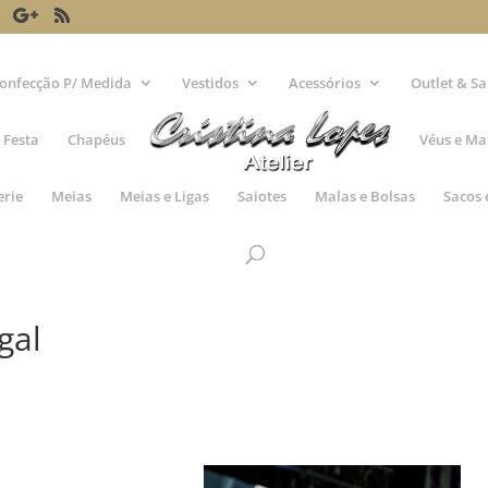
onfecção P/ Medida
Vestidos
Acessórios
Outlet & Sa
 Festa
Chapéus
Véus e Ma
erie
Meias
Meias e Ligas
Saiotes
Malas e Bolsas
Sacos 
gal