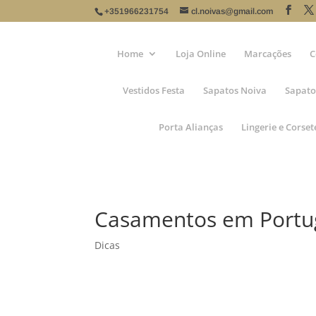
+351966231754
cl.noivas@gmail.com
Home
Loja Online
Marcações
C
Vestidos Festa
Sapatos Noiva
Sapato
Porta Alianças
Lingerie e Corset
Casamentos em Portu
Dicas