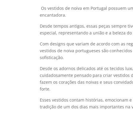
Os ves
tido
s de n
oiva em Portugal possuem uma
encantadora.
Desde tempos antigos, essas peças sempre tiv
especial, representando a união e a beleza d
Com designs que variam de acordo com as regi
vestidos de noiva portugueses são conhecidos 
sofisticação.
Desde os adornos delicados até os tecidos lux
cuidadosamente pensado para criar vestidos
fazem os corações das noivas e seus convida
forte.
Esses vestidos contam histórias, emocionam 
tradição de um dos dias mais importantes na 