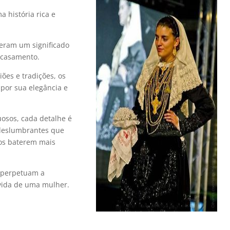
 história rica e
eram um significado
o casamento.
ões e tradições, os
por sua elegância e
uosos, cada detalhe é
 deslumbrantes que
dos baterem mais
e perpetuam a
vida de uma mulher.