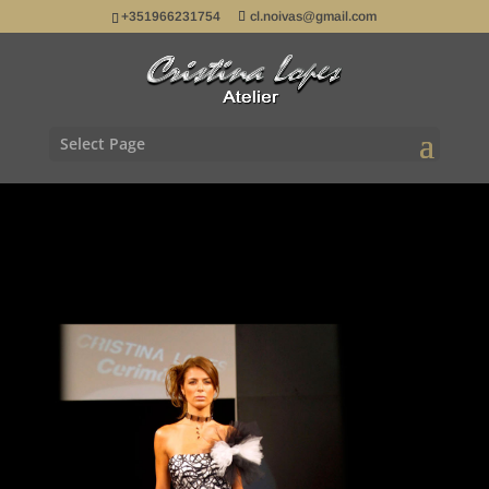
+351966231754
cl.noivas@gmail.com
Select Page